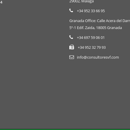
29002, Málaga
4
+34 952 33 66 95
Granada Office: Calle Acera del Darr
5º-1 Edif. Zaida, 18005 Granada
+34 697 59 06 01
+34 952 32 79 93
info@consultoresvf.com