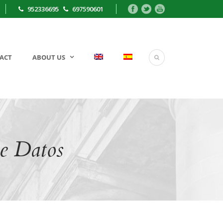
952336695
697590601
ACT
ABOUT US
de Datos