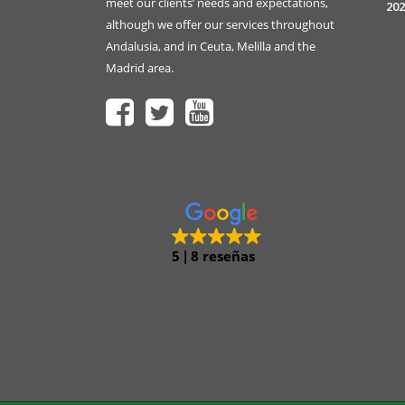
meet our clients’ needs and expectations,
202
although we offer our services throughout
Andalusia, and in Ceuta, Melilla and the
Madrid area.
5
8 reseñas