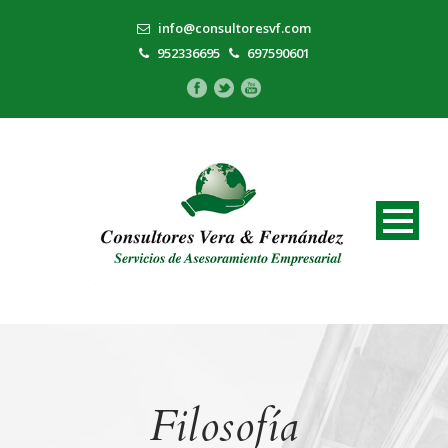
info@consultoresvf.com
952336695
697590601
Filosofía