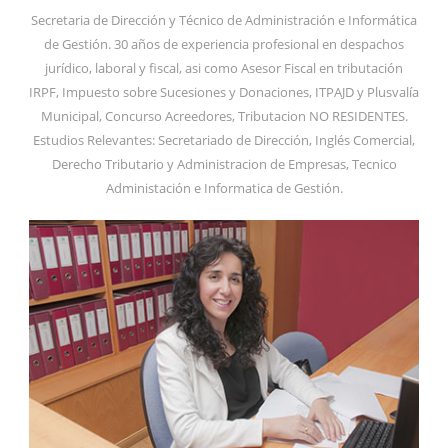
Secretaria de Dirección y Técnico de Administración e Informática
de Gestión. 30 años de experiencia profesional en despachos
jurídico, laboral y fiscal, asi como Asesor Fiscal en tributación
IRPF, Impuesto sobre Sucesiones y Donaciones, ITPAJD y Plusvalía
Municipal, Concurso Acreedores, Tributacion NO RESIDENTES.
Estudios Relevantes: Secretariado de Dirección, Inglés Comercial,
Derecho Tributario y Administracion de Empresas, Tecnico
Administación e Informatica de Gestión.