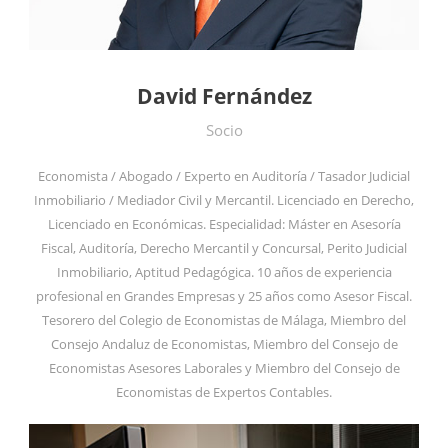
David Fernández
Socio
Economista / Abogado / Experto en Auditoría / Tasador Judicial
Inmobiliario / Mediador Civil y Mercantil. Licenciado en Derecho,
Licenciado en Económicas. Especialidad: Máster en Asesoría
Fiscal, Auditoría, Derecho Mercantil y Concursal, Perito Judicial
Inmobiliario, Aptitud Pedagógica. 10 años de experiencia
profesional en Grandes Empresas y 25 años como Asesor Fiscal.
Tesorero del Colegio de Economistas de Málaga, Miembro del
Consejo Andaluz de Economistas, Miembro del Consejo de
Economistas Asesores Laborales y Miembro del Consejo de
Economistas de Expertos Contables.