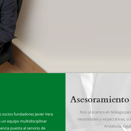
Asesoramiento 
Nos ubicamos en Málaga para o
s socios fundadores Javier Vera
necesidades y expectativas, si 
un equipo multidisciplinar
Andalucía, Ceut
ncia puesta al servicio de