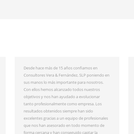
Hace más de 15 años que confiamos en
Consultores Vera & Fernández para que nos
ayuden con nuestra farmacia. Han sido muy
útiles para nosotros, nos han guiado de manera
cercana y han entendido la forma en que
queremos manejar nuestro negocio. Gracias a su
ayuda hemos logrado todos nuestros objetivos
y hemos evolucionado tanto como
profesionales como empresa. El equipo de
Consultores Vera & Fernández siempre ha sido