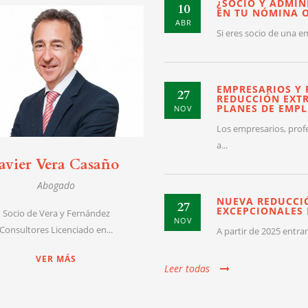
¿SOCIO Y ADMIN
10
EN TU NÓMINA 
ABR
Si eres socio de una e
EMPRESARIOS Y 
27
REDUCCIÓN EXTR
PLANES DE EMPL
NOV
Los empresarios, prof
a...
Javier Vera Casaño
Abogado
NUEVA REDUCCI
27
EXCEPCIONALES 
Socio de Vera y Fernández
NOV
Consultores Licenciado en...
A partir de 2025 entra
VER MÁS
Leer todas