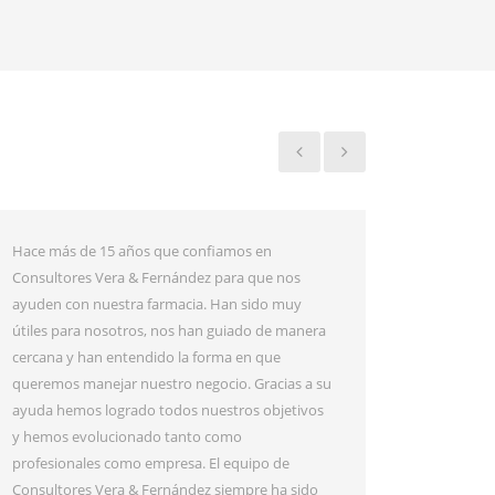
Valoro muy positivamente el trabajo realizado
Creo que 
por Consultores Vera & Fernández, SLP para mi
Vera & Fe
empresa desde hace 20 años, adaptándose a las
excelente
necesidades reales de mi negocio y ofreciendo
encuentra
alternativas para una mayor productividad. El
hacerlo 
trato es directo, sencillo y educado, por lo que
forma ami
tengo una gran confianza en su experiencia y
confíe en
profesionalidad para mi negocio. ¿ Si
farmacéu
recomendaría a Consultores Vera & Fernández,
Fernández
SLP? En un 100%».