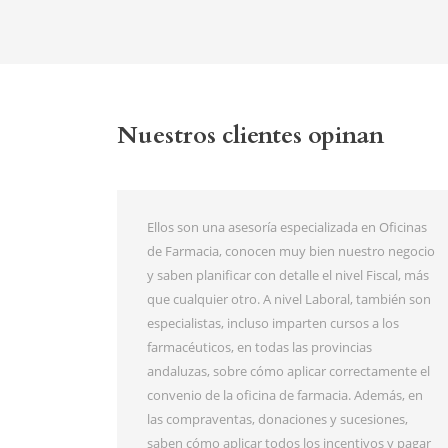
Nuestros clientes opinan
 Oficinas
Desde hace más de 15 años confiamos en
o negocio
Consultores Vera & Fernández, SLP poniendo en
scal, más
sus manos lo más importante para nosotros.
mbién son
Con ellos hemos alcanzado todos nuestros
 los
objetivos y nos han ayudado a evolucionar
tanto profesionalmente como empresa. Los
amente el
resultados obtenidos siempre han sido
emás, en
excelentes gracias a un equipo de profesionales
ones,
que nos han asesorado en todo momento de
s y pagar
forma cercana y han conseguido captar la