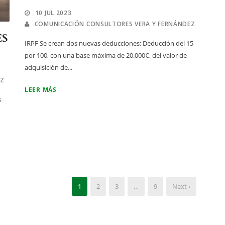
10 JUL 2023
COMUNICACIÓN CONSULTORES VERA Y FERNÁNDEZ
ES
IRPF Se crean dos nuevas deducciones: Deducción del 15
por 100, con una base máxima de 20.000€, del valor de
adquisición de...
EZ
LEER MÁS
s
1
2
3
…
9
Next ›