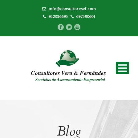
info@consultoresvf.com
952336695
697590601
Blog