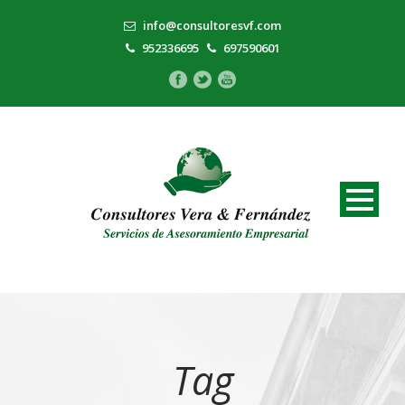
info@consultoresvf.com
952336695
697590601
Tag