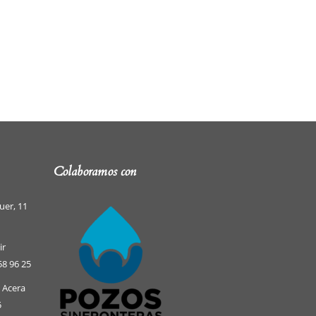
Colaboramos con
uer, 11
ir
58 96 25
e Acera
5