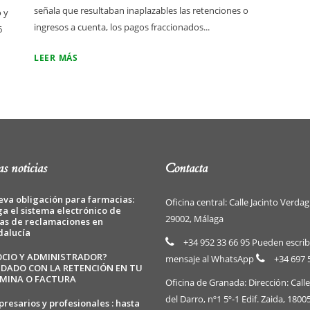
señala que resultaban inaplazables las retenciones o
 y
ingresos a cuenta, los pagos fraccionados...
6
LEER MÁS
s noticias
Contacta
va obligación para farmacias:
Oficina central: Calle Jacinto Verdag
ga el sistema electrónico de
29002, Málaga
as de reclamaciones en
dalucía
+34 952 33 66 95 Pueden escrib
OCIO Y ADMINISTRADOR?
mensaje al WhatsApp
+34 697 
IDADO CON LA RETENCIÓN EN TU
MINA O FACTURA
Oficina de Granada: Dirección: Call
del Darro, nº1 5º-1 Edif. Zaida, 1800
resarios y profesionales : hasta