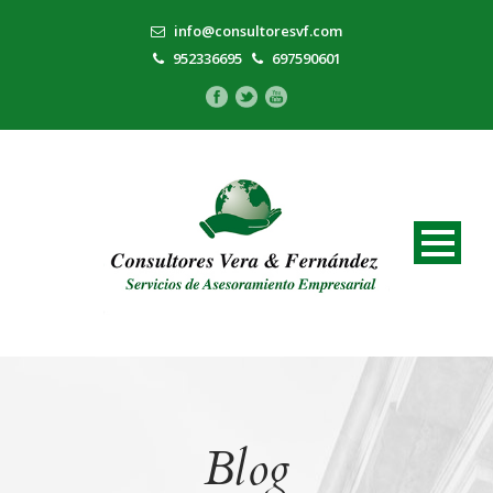
info@consultoresvf.com
952336695
697590601
Blog