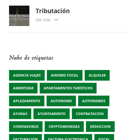
Tributación
Ver más
Nube de etiquetas
AGENCIA VIAJES
AHORRO FISCAL
ALQUILER
AMORTIZAR
APARTAMENTOS TURÍSTICOS
APLAZAMIENTO
AUTONOMO
AUTONOMOS
AYUDAS
AYUNTAMIENTO
CONTRATACION
CORONAVIRUS
CRYPTOMONEDAS
DEDUCCION
FACTURACION
FACTURA ELECTRONICA
FISCAL