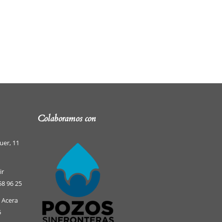
Colaboramos con
uer, 11
ir
58 96 25
e Acera
5