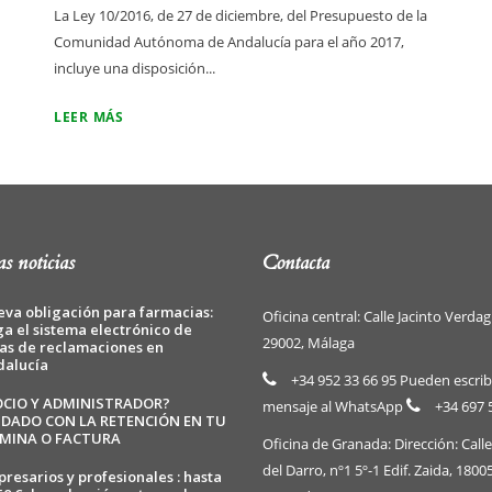
La Ley 10/2016, de 27 de diciembre, del Presupuesto de la
Comunidad Autónoma de Andalucía para el año 2017,
incluye una disposición...
LEER MÁS
s noticias
Contacta
va obligación para farmacias:
Oficina central: Calle Jacinto Verdag
ga el sistema electrónico de
29002, Málaga
as de reclamaciones en
dalucía
+34 952 33 66 95 Pueden escrib
OCIO Y ADMINISTRADOR?
mensaje al WhatsApp
+34 697 
IDADO CON LA RETENCIÓN EN TU
MINA O FACTURA
Oficina de Granada: Dirección: Call
del Darro, nº1 5º-1 Edif. Zaida, 1800
resarios y profesionales : hasta