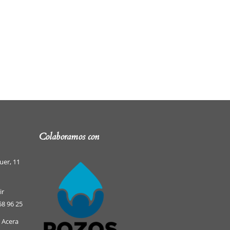
Colaboramos con
uer, 11
ir
58 96 25
e Acera