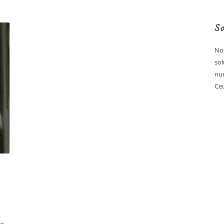
So
Nos
sol
nue
Ceu