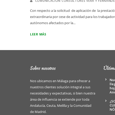
COMUNICACIÓN CONSULTORES VERA Y FERNÁND
Con respecto a la solicitud de aplicación de la prestaci
extraordinaria por cese de actividad para los trabajador
autónomos afectados por la...
LEER MÁS
Sobre nosotros
Última
Nue
Nos ubicamos en Málaga para ofrecer a
lle
nuestros clientes solución integral a sus
hoj
An
necesidades y expectativas, si bien nuestra
área de influencia se extiende por toda
¿S
CU
Andalucía, Ceuta, Melilla y la Comunidad
NÓ
de Madrid.