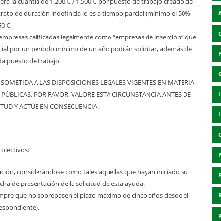
erá la cuantía de 1.200 € / 1.500 € por puesto de trabajo creado de
trato de duración indefinida lo es a tiempo parcial (mínimo el 50%
50 €.
 empresas calificadas legalmente como “empresas de inserción” que
ocial por un período mínimo de un año podrán solicitar, además de
da puesto de trabajo.
OMETIDA A LAS DISPOSICIONES LEGALES VIGENTES EN MATERIA
 PÚBLICAS. POR FAVOR, VALORE ESTA CIRCUNSTANCIA ANTES DE
ITUD Y ACTÚE EN CONSECUENCIA.
colectivos:
ión, considerándose como tales aquellas que hayan iniciado su
cha de presentación de la solicitud de esta ayuda.
mpre que no sobrepasen el plazo máximo de cinco años desde el
respondiente).