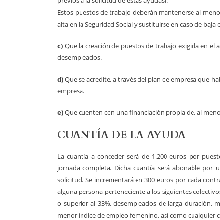
previos a la solicitud de estas ayudas).
Estos puestos de trabajo deberán mantenerse al menos 
alta en la Seguridad Social y sustituirse en caso de baja
c)
Que la creación de puestos de trabajo exigida en el 
desempleados.
d)
Que se acredite, a través del plan de empresa que habr
empresa.
e)
Que cuenten con una financiación propia de, al menos
CUANTÍA DE LA AYUDA
La cuantía a conceder será de 1.200 euros por puest
jornada completa. Dicha cuantía será abonable por u
solicitud. Se incrementará en 300 euros por cada contr
alguna persona perteneciente a los siguientes colectiv
o superior al 33%, desempleados de larga duración, m
menor índice de empleo femenino, así como cualquier col