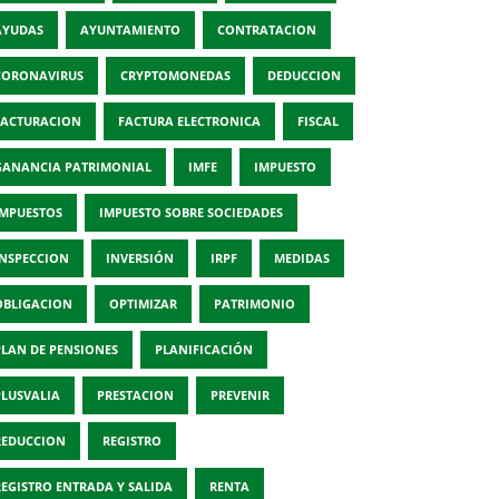
AYUDAS
AYUNTAMIENTO
CONTRATACION
CORONAVIRUS
CRYPTOMONEDAS
DEDUCCION
FACTURACION
FACTURA ELECTRONICA
FISCAL
GANANCIA PATRIMONIAL
IMFE
IMPUESTO
IMPUESTOS
IMPUESTO SOBRE SOCIEDADES
INSPECCION
INVERSIÓN
IRPF
MEDIDAS
OBLIGACION
OPTIMIZAR
PATRIMONIO
PLAN DE PENSIONES
PLANIFICACIÓN
PLUSVALIA
PRESTACION
PREVENIR
REDUCCION
REGISTRO
REGISTRO ENTRADA Y SALIDA
RENTA