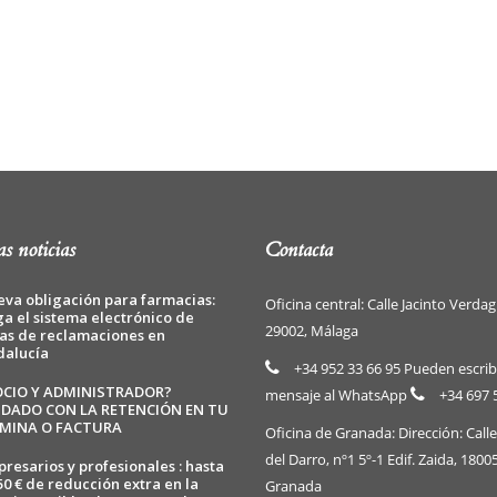
s noticias
Contacta
va obligación para farmacias:
Oficina central: Calle Jacinto Verdag
ga el sistema electrónico de
29002, Málaga
as de reclamaciones en
dalucía
+34 952 33 66 95 Pueden escrib
OCIO Y ADMINISTRADOR?
mensaje al WhatsApp
+34 697 
IDADO CON LA RETENCIÓN EN TU
MINA O FACTURA
Oficina de Granada: Dirección: Call
del Darro, nº1 5º-1 Edif. Zaida, 1800
resarios y profesionales : hasta
50 € de reducción extra en la
Granada