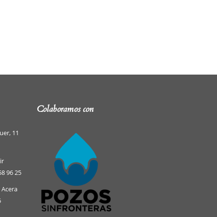
Colaboramos con
uer, 11
ir
58 96 25
e Acera
5