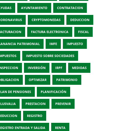
AYUDAS
AYUNTAMIENTO
CONTRATACION
CORONAVIRUS
CRYPTOMONEDAS
DEDUCCION
FACTURACION
FACTURA ELECTRONICA
FISCAL
GANANCIA PATRIMONIAL
IMFE
IMPUESTO
IMPUESTOS
IMPUESTO SOBRE SOCIEDADES
INSPECCION
INVERSIÓN
IRPF
MEDIDAS
OBLIGACION
OPTIMIZAR
PATRIMONIO
PLAN DE PENSIONES
PLANIFICACIÓN
PLUSVALIA
PRESTACION
PREVENIR
REDUCCION
REGISTRO
REGISTRO ENTRADA Y SALIDA
RENTA