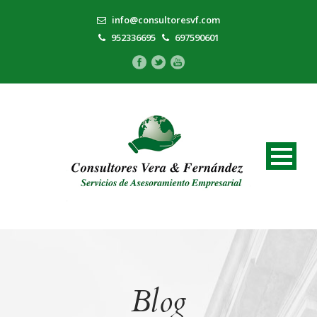
info@consultoresvf.com
952336695
697590601
Blog