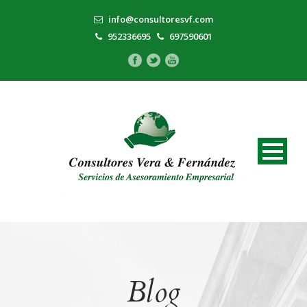
info@consultoresvf.com
952336695
697590601
Blog