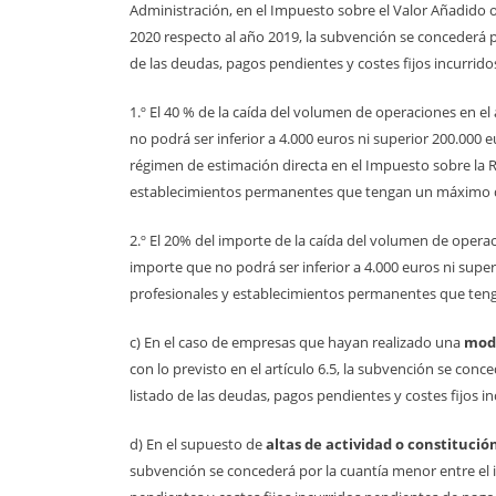
Administración, en el Impuesto sobre el Valor Añadido o
2020 respecto al año 2019, la subvención se concederá p
de las deudas, pagos pendientes y costes fijos incurridos
1.º El 40 % de la caída del volumen de operaciones en 
no podrá ser inferior a 4.000 euros ni superior 200.000 
régimen de estimación directa en el Impuesto sobre la Re
establecimientos permanentes que tengan un máximo 
2.º El 20% del importe de la caída del volumen de opera
importe que no podrá ser inferior a 4.000 euros ni supe
profesionales y establecimientos permanentes que ten
c) En el caso de empresas que hayan realizado una
modi
con lo previsto en el artículo 6.5, la subvención se con
listado de las deudas, pagos pendientes y costes fijos i
d) En el supuesto de
altas de actividad o constitució
subvención se concederá por la cuantía menor entre el i