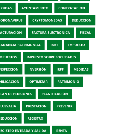
AYUDAS
AYUNTAMIENTO
CONTRATACION
CORONAVIRUS
CRYPTOMONEDAS
DEDUCCION
FACTURACION
FACTURA ELECTRONICA
FISCAL
GANANCIA PATRIMONIAL
IMFE
IMPUESTO
IMPUESTOS
IMPUESTO SOBRE SOCIEDADES
INSPECCION
INVERSIÓN
IRPF
MEDIDAS
OBLIGACION
OPTIMIZAR
PATRIMONIO
PLAN DE PENSIONES
PLANIFICACIÓN
PLUSVALIA
PRESTACION
PREVENIR
REDUCCION
REGISTRO
REGISTRO ENTRADA Y SALIDA
RENTA