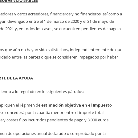
 SUBVENCIONABLES
eedores y otros acreedores, financieros y no financieros, así como a
hayan devengado entre el 1 de marzo de 2020 y el 31 de mayo de
de 2021 y, en todos los casos, se encuentren pendientes de pago a
os que aún no hayan sido satisfechos, independientemente de que
rdado entre las partes o que se consideren impagados por haber
TE DE LA AYUDA
iendo a lo regulado en los siguientes párrafos:
apliquen el régimen de
estimación objetiva en el Impuesto
 se concederá por la cuantía menor entre el importe total
s y costes fijos incurridos pendientes de pago y 3.000 euros.
umen de operaciones anual declarado o comprobado por la